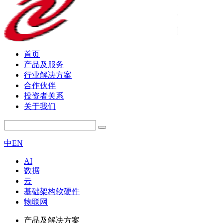
首页
产品及服务
行业解决方案
合作伙伴
投资者关系
关于我们
中
EN
AI
数据
云
基础架构软硬件
物联网
产品及解决方案