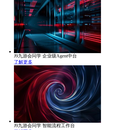
J9九游会问学 企业级Agent中台
了解更多
J9九游会问学 智能流程工作台